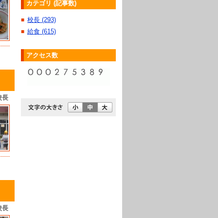
カテゴリ (記事数)
校長 (293)
■
給食 (615)
■
アクセス数
校長
校長