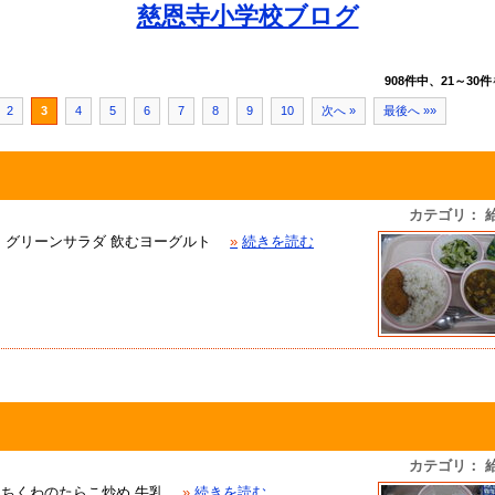
慈恩寺小学校ブログ
908件中、21～30件
2
3
4
5
6
7
8
9
10
次へ »
最後へ »»
カテゴリ： 
ケ グリーンサラダ 飲むヨーグルト
»
続きを読む
カテゴリ： 
 ちくわのたらこ炒め 牛乳
»
続きを読む