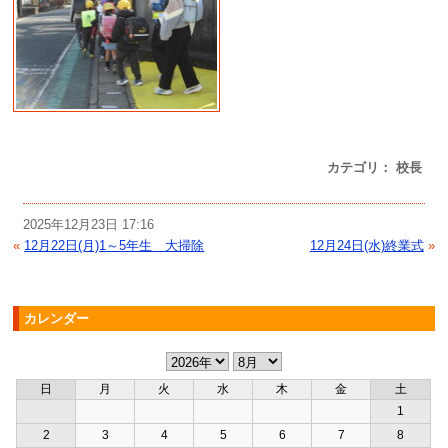
カテゴリ： 校長
2025年12月23日 17:16
«
12月22日(月)1～5年生 大掃除
12月24日(水)終業式
»
カレンダー
日
月
火
水
木
金
土
1
2
3
4
5
6
7
8